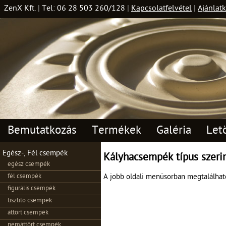
ZenX Kft.
|
Tel: 06 28 503 260/128
|
Kapcsolatfelvétel
|
Ajánlatk
Bemutatkozás
Termékek
Galéria
Let
Egész-, Fél csempék
Kályhacsempék típus szerin
egész csempék
fél csempék
A jobb oldali menüsorban megtalálható
figurális csempék
tisztító csempék
áttört csempék
nemáttört csempék