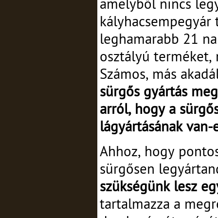
amelyből nincs leg
kályhacsempegyár t
leghamarabb 21 nap
osztályú terméket, 
Számos, más akadál
sürgős gyártás meg
arról, hogy a sürg
lágyártásának van-e
Ahhoz, hogy pontos 
sürgősen legyártan
szükségünk lesz egy
tartalmazza a megr