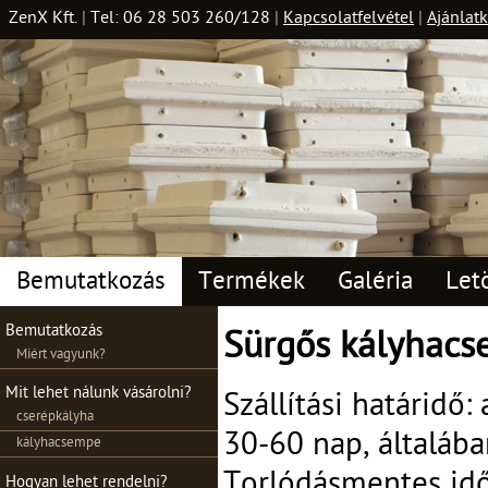
ZenX Kft.
|
Tel: 06 28 503 260/128
|
Kapcsolatfelvétel
|
Ajánlatk
Bemutatkozás
Termékek
Galéria
Let
Bemutatkozás
Sürgős kályhacs
Miért vagyunk?
Mit lehet nálunk vásárolni?
Szállítási határidő
cserépkályha
30-60 nap, általába
kályhacsempe
Torlódásmentes id
Hogyan lehet rendelni?