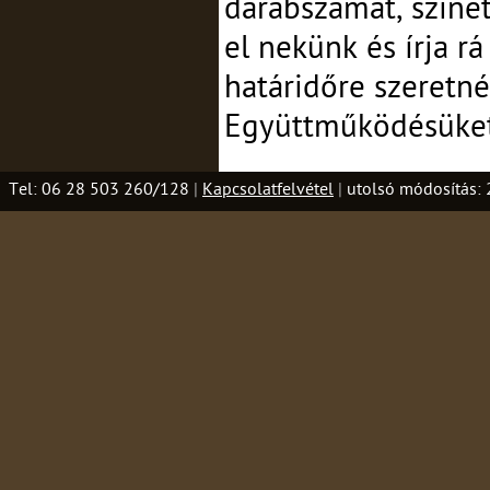
darabszámát, színét,
el nekünk és írja r
határidőre szeretn
Együttműködésüket
Tel: 06 28 503 260/128
|
Kapcsolatfelvétel
|
utolsó módosítás: 