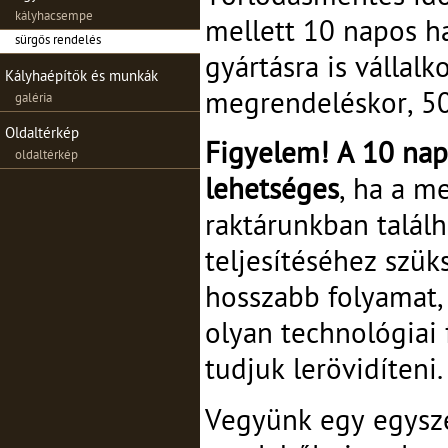
kályhacsempe
mellett 10 napos h
sürgős rendelés
gyártásra is vállal
Kályhaépítők és munkák
megrendeléskor, 50
galéria
Oldaltérkép
Figyelem! A 10 nap
oldaltérkép
lehetséges
, ha a m
raktárunkban talál
teljesítéséhez szü
hosszabb folyamat,
olyan technológiai
tudjuk lerövidíteni.
Vegyünk egy egysze