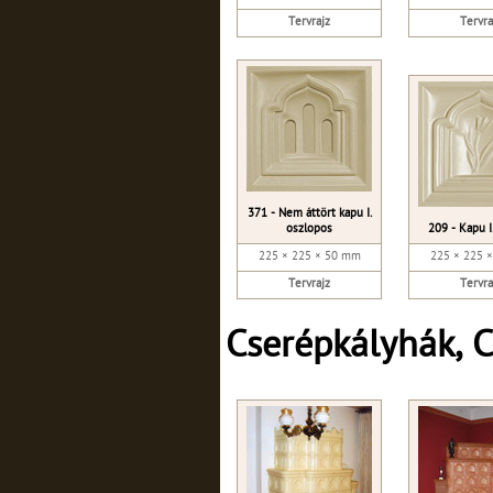
Tervrajz
Tervra
371 - Nem áttört kapu I.
oszlopos
209 - Kapu I
225 × 225 × 50 mm
225 × 225 
Tervrajz
Tervra
Cserépkályhák, 