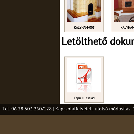
KALYHAM-005
KALYHAM
Letölthető dok
Kapu III. család
Tel: 06 28 503 260/128
|
Kapcsolatfelvétel
|
utolsó módosítás: 