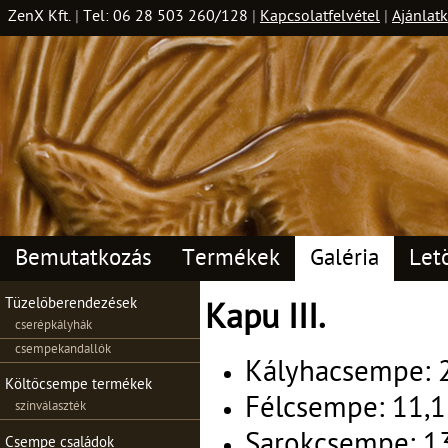
ZenX Kft.
|
Tel: 06 28 503 260/128
|
Kapcsolatfelvétel
|
Ajánlatk
Bemutatkozás
Termékek
Galéria
Let
Tüzelőberendezések
Kapu III.
cserépkályhák
csempekandallók
Kályhacsempe: 2
Költőcsempe termékek
Félcsempe: 11,1
színválaszték
Sarokcsempe: 13
Csempe családok