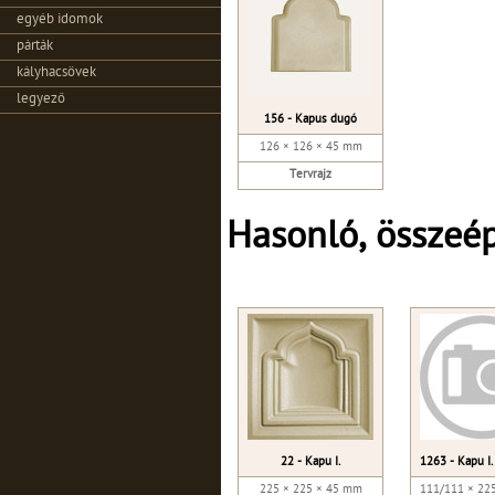
egyéb idomok
párták
kályhacsövek
legyező
156 - Kapus dugó
126 × 126 × 45 mm
Tervrajz
Hasonló, összeé
22 - Kapu I.
1263 - Kapu I.
225 × 225 × 45 mm
111/111 × 22