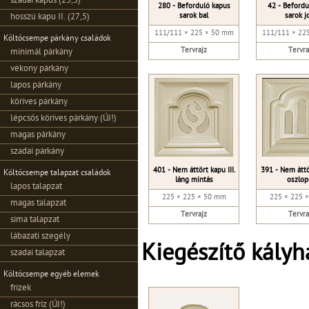
szadai kapus (25,5)
280 - Beforduló kapus
42 - Befordu
sarok bal
sarok j
hosszú kapu II. (27,5)
111/111 × 225 × 50 mm
111/111 × 22
Költőcsempe párkány családok
Tervrajz
Tervra
minimál párkány
vékony párkány
lapos párkány
köríves párkány
lépcsős köríves párkány (ÚJ!)
magas párkány
szadai párkány
401 - Nem áttört kapu III.
391 - Nem áttör
Költőcsempe talapzat családok
láng mintás
oszlop
lapos talapzat
225 × 225 × 50 mm
225 × 225 
magas talapzat
Tervrajz
Tervra
sima talapzat
lábazati szegély
Kiegészítő kály
szadai talapzat
Költőcsempe egyéb elemek
frízek
rácsos fríz (ÚJ!)