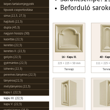
képes tartalomjegyzék
Beforduló sarok
típusok csoportosítása
sima (22,5, 27,5)
hajlított (22,5)
dupla (45,3)
nagyon hosszú (30)
kazettás (22,5)
keretes (22,5)
keretes II. (22,5)
golyós (22,5)
16 - Kapu III.
40 - Kap
gyémántos (22,5)
225 × 225 × 50 mm
111 × 225 
lóherés (22,5)
Tervrajz
Tervra
peremes tányéros (22,5)
tányéros(22,5)
mélytányéros (22,5)
kapu I. (22,5)
kapu III. (22,5)
kapu V. (22,5)