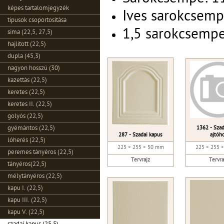
képes tartalomjegyzék
Ives sarokcsemp
típusok csoportosítása
1,5 sarokcsempe
sima (22,5, 27,5)
hajlított (22,5)
dupla (45,3)
nagyon hosszú (30)
kazettás (22,5)
keretes (22,5)
keretes II. (22,5)
golyós (22,5)
1362 - Szad
gyémántos (22,5)
287 - Szadai kapus
ajtóh
lóherés (22,5)
225 × 255 × 50 mm
225 × 255 
peremes tányéros (22,5)
Tervrajz
Tervra
tányéros(22,5)
mélytányéros (22,5)
kapu I. (22,5)
kapu III. (22,5)
kapu V. (22,5)