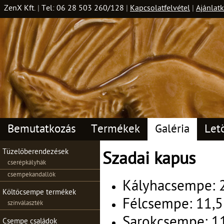
ZenX Kft.
|
Tel: 06 28 503 260/128
|
Kapcsolatfelvétel
|
Ajánlatk
Bemutatkozás
Termékek
Galéria
Let
Tüzelőberendezések
Szadai kapus
cserépkályhák
csempekandallók
Kályhacsempe: 2
Költőcsempe termékek
Félcsempe: 11,5
színválaszték
Sarokcsempe: 11
Csempe családok