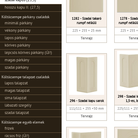
szadai kapus (25,5)
hosszú kapu II. (27,5)
Költőcsempe párkány családok
1282 - Szadai takaró
1278 - Szada
rumpf nélküli
rumpf nélküli
minimál párkány
vékony párkány
225 × 255 × 25 mm
225 × 255 
lapos párkány
Tervrajz
Tervra
köríves párkány
lépcsős köríves párkány (ÚJ!)
magas párkány
szadai párkány
Költőcsempe talapzat családok
lapos talapzat
magas talapzat
298 - Szadai 
sima talapzat
296 - Szadai kapu sarok
1,5-es, 
lábazati szegély
111/111 × 255 ×50 mm
225/111 × 2
szadai talapzat
Tervrajz
Tervra
Költőcsempe egyéb elemek
frízek
rácsos fríz (ÚJ!)