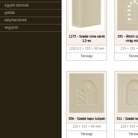
egyéb idomok
párták
kályhacsövek
legyező
1275 - Szadai sima sarok
291 - Áttört s
1,5-es
virág mi
225/111 × 255 × 50 mm
225 × 255 
Tervrajz
Tervra
306 - Szadai kapu tulipán
311 - Szadai k
225 × 255 × 50 mm
225 × 255 
Tervrajz
Tervra