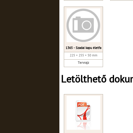
1365 - Szadai kapu életfa
225 × 255 × 50 mm
Tervrajz
Letölthető dok