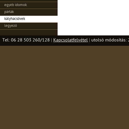
egyéb idomok
párták
kályhacsövek
legyező
Tel: 06 28 503 260/128
|
Kapcsolatfelvétel
|
utolsó módosítás: 