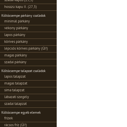
szadai kapus (25,5)
hosszú kapu II. (27,5)
Költőcsempe párkány családok
minimál párkány
vékony párkány
lapos párkány
köríves párkány
lépcsős köríves párkány (ÚJ!)
magas párkány
szadai párkány
Költőcsempe talapzat családok
lapos talapzat
magas talapzat
sima talapzat
lábazati szegély
szadai talapzat
Költőcsempe egyéb elemek
frízek
rácsos fríz (ÚJ!)