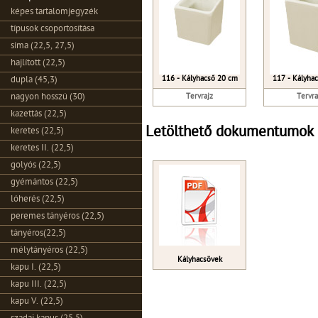
képes tartalomjegyzék
típusok csoportosítása
sima (22,5, 27,5)
hajlított (22,5)
116 - Kályhacső 20 cm
117 - Kályha
dupla (45,3)
Tervrajz
Tervra
nagyon hosszú (30)
kazettás (22,5)
Letölthető dokumentumok
keretes (22,5)
keretes II. (22,5)
golyós (22,5)
gyémántos (22,5)
lóherés (22,5)
peremes tányéros (22,5)
tányéros(22,5)
mélytányéros (22,5)
Kályhacsövek
kapu I. (22,5)
kapu III. (22,5)
kapu V. (22,5)