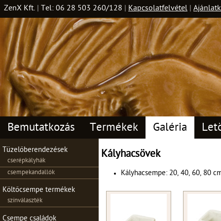
ZenX Kft.
|
Tel: 06 28 503 260/128
|
Kapcsolatfelvétel
|
Ajánlatk
Bemutatkozás
Termékek
Galéria
Let
Tüzelőberendezések
Kályhacsövek
cserépkályhák
csempekandallók
Kályhacsempe: 20, 40, 60, 80 c
Költőcsempe termékek
színválaszték
Csempe családok